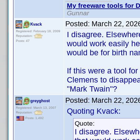
My freeware tools for D
Gunnar
Posted:
March 22, 202
Kvack
Registered: February 18, 2009
I disagree. Elsewher
Reputation:
Posts: 47
would work easily he
would be for birth n
If this were a tool f
Clemens to disappea
"Mark Twain"?
Posted:
March 22, 202
greyghost
Registered: March 13, 2007
Quoting Kvack:
Reputation:
Posts: 1,492
Quote:
I disagree. Elsewh