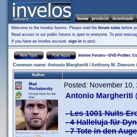
Welcome to the Invelos forums. Please read the
forum rules
before po
Read access to our public forums is open to everyone. To post messages
If you have an Invelos account,
sign in
to post.
Invelos Forums
->
DVD Profiler: Co
Common name: Antonio Margheriti / Anthony M. Dawson / 
Author
Posted:
November 10, 
Mad
Rockatansky
Antonio Margheriti
(
I'm just here for the
Gas
- Les 1001 Nuits Ero
- 4 Halleluja für Dy
- 7 Tote in den Auge
Registered: January 21, 2015