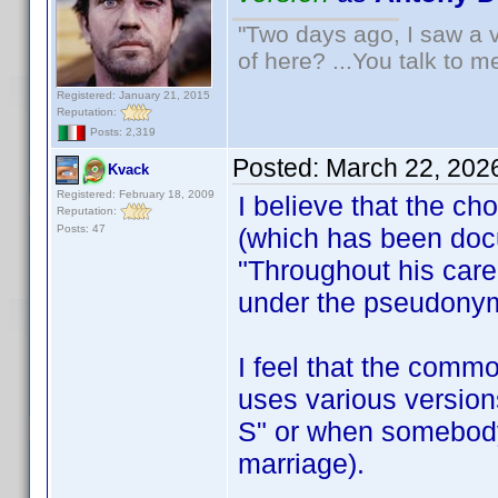
"Two days ago, I saw a v
of here? ...You talk to me
Registered: January 21, 2015
Reputation:
Posts: 2,319
Posted:
March 22, 202
Kvack
Registered: February 18, 2009
I believe that the 
Reputation:
Posts: 47
(which has been docu
"Throughout his care
under the pseudony
I feel that the com
uses various version
S" or when somebody
marriage).