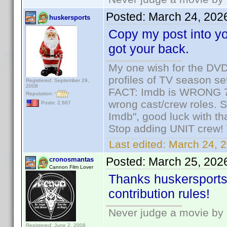
Posted:
March 24, 202
huskersports
Copy my post into you
got your back.
My one wish for the DVD 
profiles of TV season set
Registered: September 29,
2008
FACT: Imdb is WRONG 70%
Reputation:
wrong cast/crew roles. S
Posts: 2,667
Imdb", good luck with tha
Stop adding UNIT crew! Th
Last edited:
March 24, 2
Posted:
March 25, 202
cronosmantas
Cannon Film Lover
Thanks huskersports!
contribution rules!
Never judge a movie by 
Registered: June 2, 2008