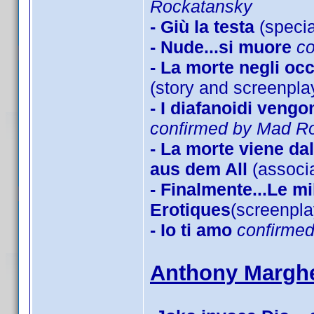
Rockatansky
- Giù la testa
(specia
- Nude...si muore
c
- La morte negli oc
(story and screenpla
- I diafanoidi veng
confirmed by Mad R
- La morte viene d
aus dem All
(associa
- Finalmente...Le mi
Erotiques
(screenpl
- Io ti amo
confirme
Anthony Marghe