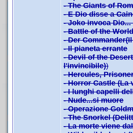
- The Giants of Rom
- E Dio disse a Cai
- Joko invoca Dio...
- Battle of the Worl
- Der Commander(Il 
- Il pianeta errante
- Devil of the Dese
l'invincibile)
)
- Hercules, Prisoner 
- Horror Castle (La
- I lunghi capelli de
- Nude...si muore
- Operazione Goldm
- The Snorkel (Delitt
- La morte viene da