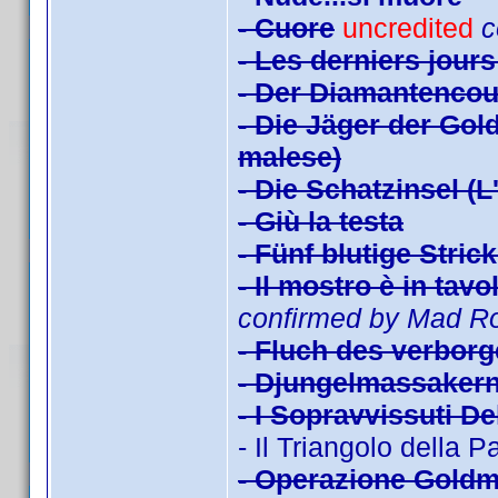
- Cuore
uncredited
c
- Les derniers jours
- Der Diamantencou
- Die Jäger der Gol
malese)
- Die Schatzinsel (L
- Giù la testa
- Fünf blutige Stric
- Il mostro è in tav
confirmed by Mad R
- Fluch des verborg
- Djungelmassakern 
- I Sopravvissuti De
- Il Triangolo della P
- Operazione Goldm