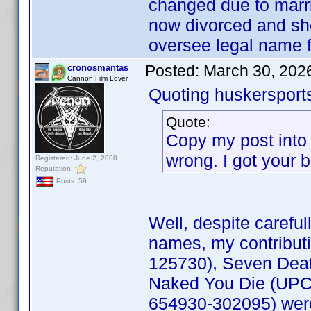
changed due to marr
now divorced and she
oversee legal name f
Posted:
March 30, 202
cronosmantas
Cannon Film Lover
Quoting huskersport
Quote:
Copy my post into 
wrong. I got your 
Registered: June 2, 2008
Reputation:
Posts: 59
Well, despite carefu
names, my contribut
125730), Seven Deat
Naked You Die (UPC
654930-302095) were 