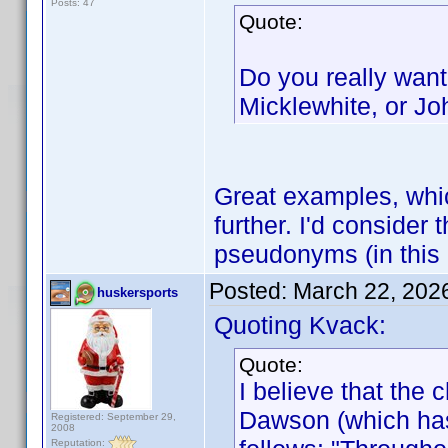
Posts: 47
Quote:
Do you really want
Micklewhite, or J
Great examples, whic
further. I'd consider
pseudonyms (in this 
Posted:
March 22, 202
huskersports
Quoting Kvack:
Quote:
I believe that the
Dawson (which has
Registered: September 29,
2008
Reputation: