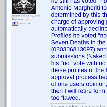
he still has voted "n
Antonio Margheriti
determined by this th
Registered: June 2, 2008
Reputation:
charge of approving p
Posts: 59
automatically declin
Profiles he voted "n
Seven Deaths in the
(030306813097) and 
submissions (Naked 
his "no" vote with no
these profiles of the 
approval process be
of one users opinion
then I will retire fo
too flawed.
Never judge a movie by 