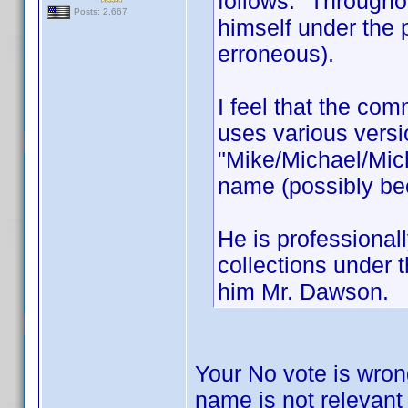
follows: "Througho
Posts: 2,667
himself under th
erroneous).
I feel that the c
uses various versi
"Mike/Michael/Mic
name (possibly be
He is professional
collections under
him Mr. Dawson.
Your No vote is wron
name is not relevant 