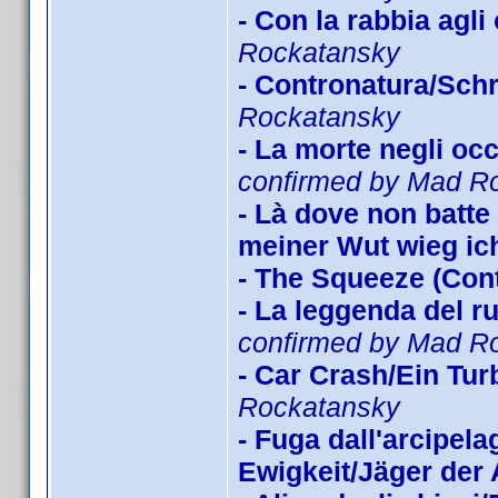
- Con la rabbia agl
Rockatansky
- Contronatura/Schr
Rockatansky
- La morte negli oc
confirmed by Mad R
- Là dove non batte i
meiner Wut wieg ich
- The Squeeze (Con
- La leggenda del r
confirmed by Mad R
- Car Crash/Ein Tu
Rockatansky
- Fuga dall'arcipe
Ewigkeit/Jäger der