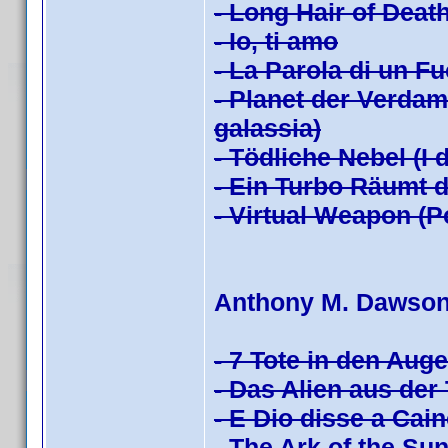
- Long Hair of Death
- Io, ti amo
- La Parola di un Fu
- Planet der Verdam
galassia)
- Tödliche Nebel (I
- Ein Turbo Räumt 
- Virtual Weapon (P
Anthony M. Dawso
- 7 Tote in den Auge
- Das Alien aus der 
- E Dio disse a Cai
- The Ark of the Sun