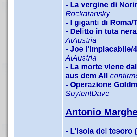
- La vergine di Nor
Rockatansky
- I giganti di Roma
- Delitto in tuta n
AiAustria
- Joe l'implacabile/
AiAustria
- La morte viene d
aus dem All
confirm
- Operazione Goldm
SoylentDave
Antonio Margher
- L'isola del tesoro 