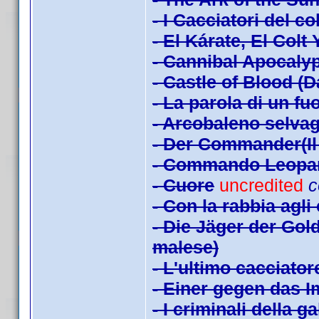
- I Cacciatori del c
- El Kárate, El Colt
- Cannibal Apocaly
- Castle of Blood (
- La parola di un fuo
- Arcobaleno selva
- Der Commander(Il 
- Commando Leopa
- Cuore
uncredited
c
- Con la rabbia agli
- Die Jäger der Gol
malese)
- L'ultimo cacciator
- Einer gegen das I
- I criminali della g