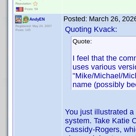
Reputation:
Posts: 59
Posted:
March 26, 202
AndyEN
Registered: May 24, 2007
Quoting Kvack:
Posts: 145
Quote:
I feel that the c
uses various versi
"Mike/Michael/Mic
name (possibly be
You just illustrated
system. Take Katie C
Cassidy-Rogers, whi