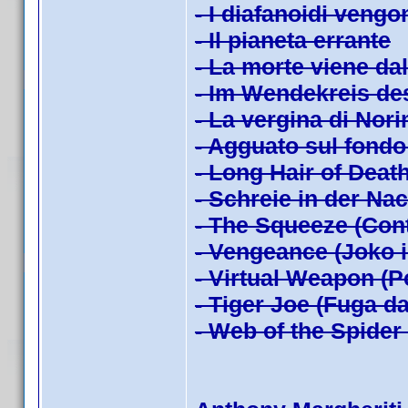
- I diafanoidi veng
- Il pianeta errante
- La morte viene da
- Im Wendekreis de
- La vergina di Nor
- Agguato sul fondo
- Long Hair of Death
- Schreie in der Na
- The Squeeze (Con
- Vengeance (Joko i
- Virtual Weapon (P
- Tiger Joe (Fuga da
- Web of the Spider 