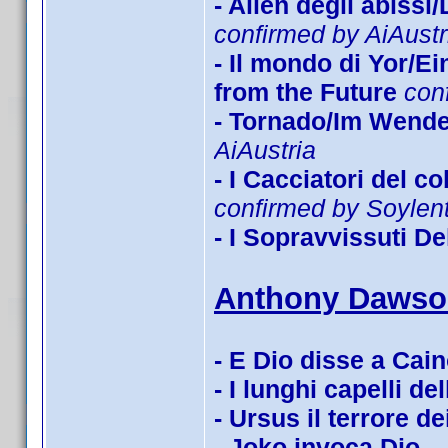
- Alien degli abissi
confirmed by AiAustr
- Il mondo di Yor/E
from the Future
con
- Tornado/Im Wende
AiAustria
- I Cacciatori del 
confirmed by Soyle
- I Sopravvissuti De
Anthony Dawso
- E Dio disse a Cai
- I lunghi capelli de
- Ursus il terrore de
- Joko invoca Dio...