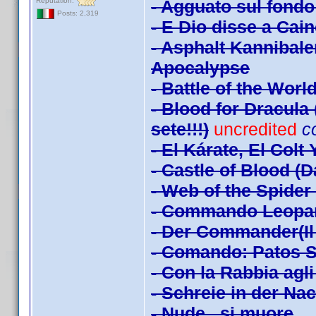
Reputation:
- Agguato sul fondo
Posts: 2,319
- E Dio disse a Cai
- Asphalt Kannibal
Apocalypse
- Battle of the Worl
- Blood for Dracula 
sete!!!)
uncredited
c
- El Kárate, El Colt
- Castle of Blood (
- Web of the Spider 
- Commando Leopa
- Der Commander(Il 
- Comando: Patos S
- Con la Rabbia agl
- Schreie in der Na
- Nude...si muore