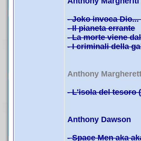
Anthony Margheriti
- Joko invoca Dio...
- Il pianeta errante
- La morte viene da
- I criminali della g
Anthony Margherett
- L'isola del tesoro 
Anthony Dawson
- Space Men aka ak