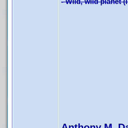
- Wild, wild planet (
Anthony M. D