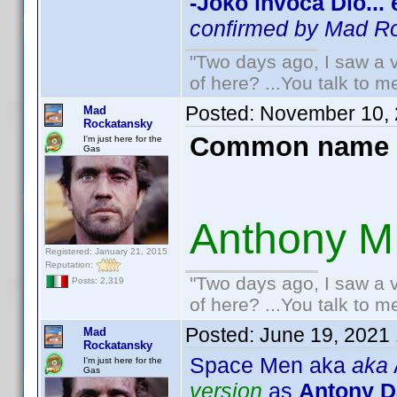
-Joko invoca Dio...
confirmed by Mad R
"Two days ago, I saw a v
of here? ...You talk to me
Posted:
November 10, 
Mad
Rockatansky
Common name 
I'm just here for the
Gas
Anthony M
Registered: January 21, 2015
Reputation:
"Two days ago, I saw a v
Posts: 2,319
of here? ...You talk to me
Posted:
June 19, 2021
Mad
Rockatansky
Space Men aka
aka
I'm just here for the
Gas
version
as
Antony D