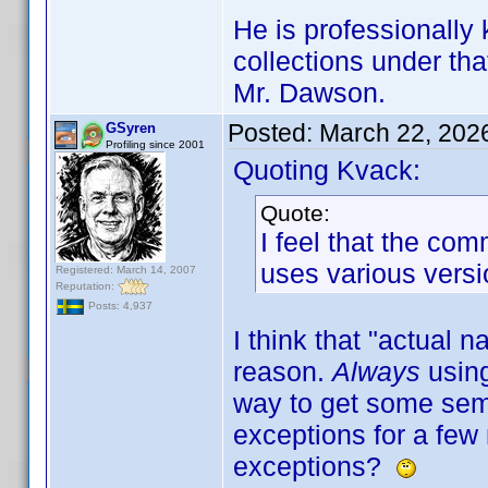
He is professionally
collections under th
Mr. Dawson.
Posted:
March 22, 202
GSyren
Profiling since 2001
Quoting Kvack:
Quote:
I feel that the c
uses various versi
Registered: March 14, 2007
Reputation:
Posts: 4,937
I think that "actual n
reason.
Always
usin
way to get some sem
exceptions for a few
exceptions?