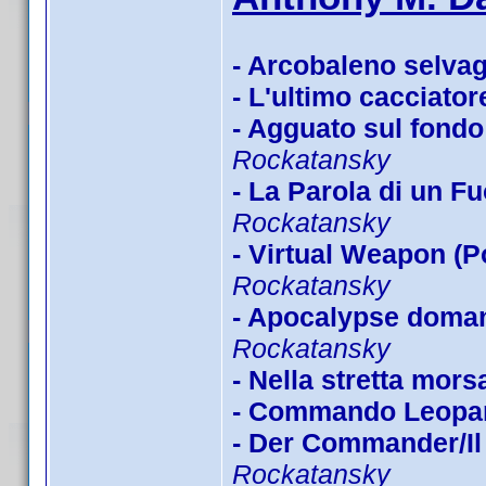
- Arcobaleno selva
- L'ultimo cacciator
- Agguato sul fondo 
Rockatansky
- La Parola di un Fu
Rockatansky
- Virtual Weapon (P
Rockatansky
- Apocalypse doman
Rockatansky
- Nella stretta mors
- Commando Leopa
- Der Commander/Il 
Rockatansky