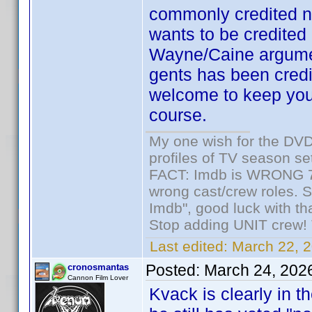
commonly credited n
wants to be credited
Wayne/Caine argument
gents has been credi
welcome to keep your
course.
My one wish for the DVD 
profiles of TV season set
FACT: Imdb is WRONG 70%
wrong cast/crew roles. S
Imdb", good luck with tha
Stop adding UNIT crew! Th
Last edited:
March 22, 2
Posted:
March 24, 202
cronosmantas
Cannon Film Lover
Kvack is clearly in 